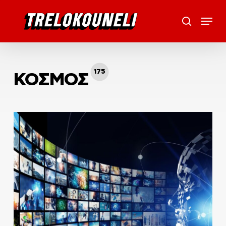
Skip
Menu
to
search
main
content
175
ΚΟΣΜΟΣ