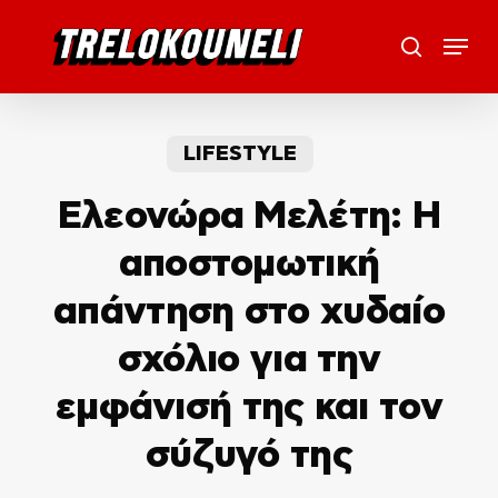
Skip
Menu
to
search
main
content
LIFESTYLE
Ελεονώρα Μελέτη: Η
αποστομωτική
απάντηση στο χυδαίο
σχόλιο για την
εμφάνισή της και τον
σύζυγό της