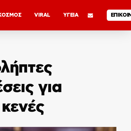
email
ΚΟΣΜΟΣ
VIRAL
ΥΓΕΙΑ
ΕΠΙΚΟΙ
ολήπτες
σεις για
 κενές