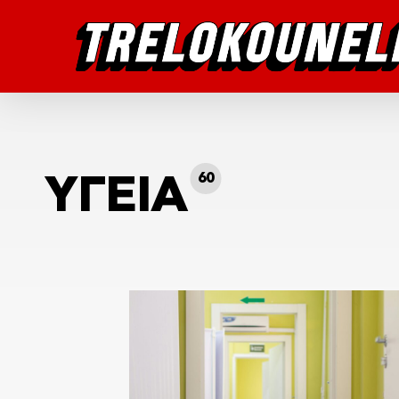
Skip
to
main
content
Hit enter to search or ESC to close
60
ΥΓΕΙΑ