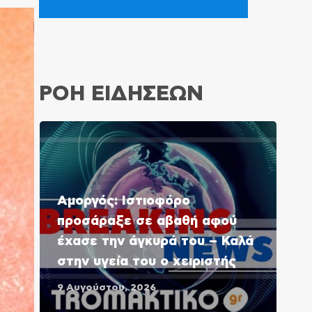
ΡΟΗ ΕΙΔΗΣΕΩΝ
Αμοργός: Ιστιοφόρο
προσάραξε σε αβαθή αφού
έχασε την άγκυρά του – Καλά
στην υγεία του ο χειριστής
9 Αυγούστου, 2026