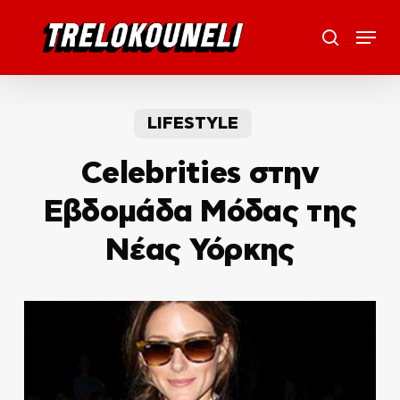
Skip
Menu
to
search
main
content
LIFESTYLE
Celebrities στην
Εβδομάδα Μόδας της
Νέας Υόρκης