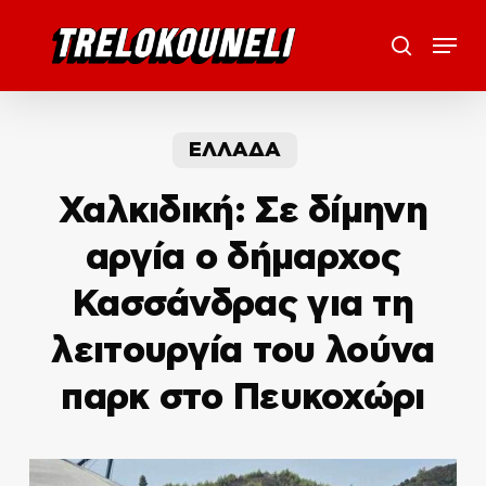
Skip
Menu
to
search
main
content
ΕΛΛΑΔΑ
Χαλκιδική: Σε δίμηνη
αργία ο δήμαρχος
Κασσάνδρας για τη
λειτουργία του λούνα
παρκ στο Πευκοχώρι