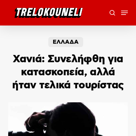
Skip
Menu
to
search
main
content
ΕΛΛΑΔΑ
Χανιά: Συνελήφθη για
κατασκοπεία, αλλά
ήταν τελικά τουρίστας