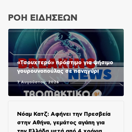
ΡΟΗ ΕΙΔΗΣΕΩΝ
«Τσουχτερό» πρόστιμο για ψήσιμο
γουρουνοπούλας σε πανηγύρι
7 Αυγούστου, 2026
Νόαμ Κατζ: Αφήνει την Πρεσβεία
στην Αθήνα, γεμάτος αγάπη για
την Ελλάδα μετά από 4 χρόνια