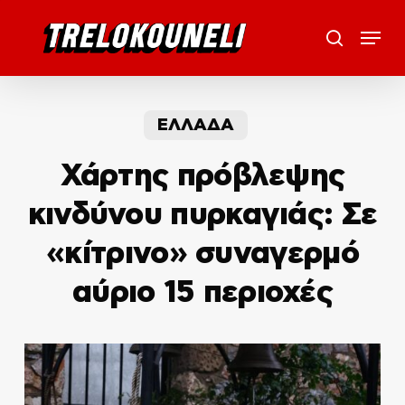
Skip
Menu
to
search
main
content
ΕΛΛΑΔΑ
Χάρτης πρόβλεψης
κινδύνου πυρκαγιάς: Σε
«κίτρινο» συναγερμό
αύριο 15 περιοχές