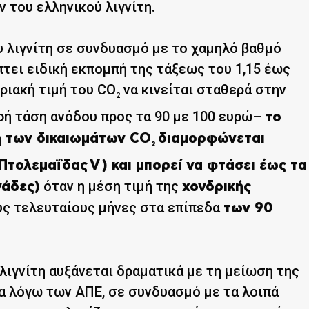
 του ελληνικού λιγνίτη.
 λιγνίτη σε συνδυασμό με το χαμηλό βαθμό
τει ειδική εκπομπή της τάξεως του 1,15 έως
ριακή τιμή του CO
να κινείται σταθερά στην
2
φή τάση ανόδου προς τα 90 με 100 ευρώ–
το
η των δικαιωμάτων CO
διαμορφώνεται
2
 Πτολεμαΐδας
V
) και μπορεί να φτάσει έως τα
όταν η μέση τιμή της
νάδες)
χονδρικής
υς τελευταίους μήνες στα επίπεδα
των 90
λιγνίτη αυξάνεται δραματικά με τη μείωση της
α λόγω των ΑΠΕ, σε συνδυασμό με τα λοιπά