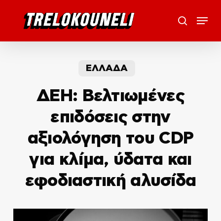
Skip
Menu
to
search
main
content
ΕΛΛΑΔΑ
ΔΕΗ: Βελτιωμένες
επιδόσεις στην
αξιολόγηση του CDP
για κλίμα, ύδατα και
εφοδιαστική αλυσίδα