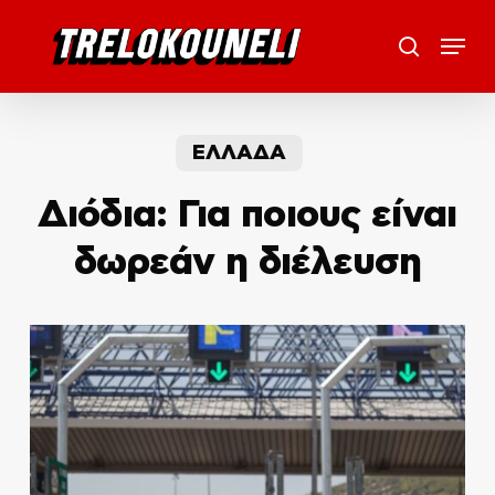
Skip
Menu
to
search
main
content
ΕΛΛΑΔΑ
Διόδια: Για ποιους είναι
δωρεάν η διέλευση