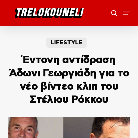
Skip
Menu
to
search
main
content
LIFESTYLE
Έντονη αντίδραση
Άδωνι Γεωργιάδη για το
νέο βίντεο κλιπ του
Στέλιου Ρόκκου