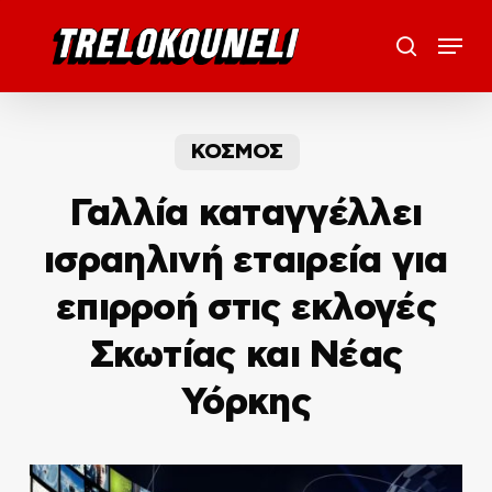
Skip
Menu
to
search
main
content
ΚΟΣΜΟΣ
Γαλλία καταγγέλλει
ισραηλινή εταιρεία για
επιρροή στις εκλογές
Σκωτίας και Νέας
Υόρκης