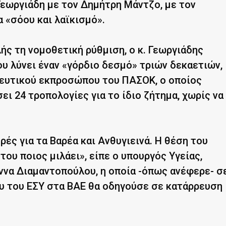
Γεωργιάδη με τον Δημήτρη Μάντζο, με τον
 «σόου και λαϊκισμό».
ς τη νομοθετική ρύθμιση, ο κ. Γεωργιάδης
ου λύνει έναν «γόρδιο δεσμό» τριών δεκαετιών,
λευτικού εκπροσώπου του ΠΑΣΟΚ, ο οποίος
ει 24 τροπολογίες για το ίδιο ζήτημα, χωρίς να
ές για τα Βαρέα και Ανθυγιεινά. Η θέση του
ου ποιος μιλάει», είπε ο υπουργός Υγείας,
ννα Διαμαντοπούλου, η οποία -όπως ανέφερε- σ
ου του ΕΣΥ στα ΒΑΕ θα οδηγούσε σε κατάρρευση