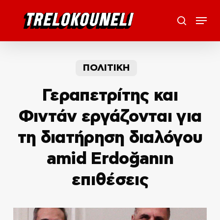
Skip
Menu
to
search
main
content
ΠΟΛΙΤΙΚΗ
Γεραπετρίτης και
Φιντάν εργάζονται για
τη διατήρηση διαλόγου
amid Erdoğanın
επιθέσεις