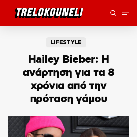
Skip
Menu
to
search
main
content
LIFESTYLE
Hailey Bieber: Η
ανάρτηση για τα 8
χρόνια από την
πρόταση γάμου