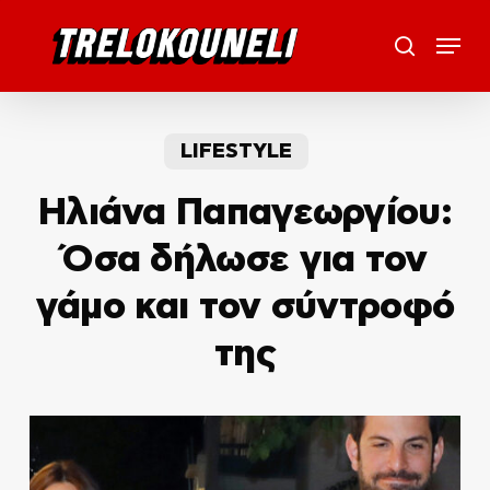
Skip
Menu
to
search
main
content
LIFESTYLE
Ηλιάνα Παπαγεωργίου:
Όσα δήλωσε για τον
γάμο και τον σύντροφό
της