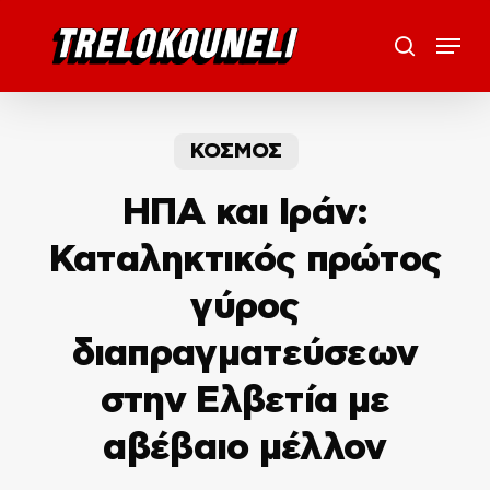
Skip
Menu
to
search
main
content
ΚΟΣΜΟΣ
ΗΠΑ και Ιράν:
Καταληκτικός πρώτος
γύρος
διαπραγματεύσεων
στην Ελβετία με
αβέβαιο μέλλον