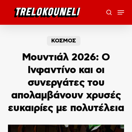
Skip
Menu
to
search
main
content
ΚΟΣΜΟΣ
Μουντιάλ 2026: Ο
Ινφαντίνο και οι
συνεργάτες του
απολαμβάνουν χρυσές
ευκαιρίες με πολυτέλεια