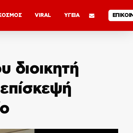
email
ΚΟΣΜΟΣ
VIRAL
ΥΓΕΙΑ
ΕΠΙΚΟΙ
υ διοικητή
 επίσκεψή
ίο