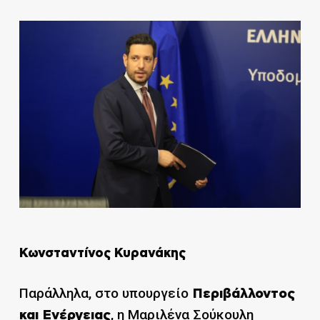
Κωνσταντίνος Κυρανάκης
Παράλληλα, στο υπουργείο
Περιβάλλοντος
, η Μαριλένα Σούκουλη
και Ενέργειας