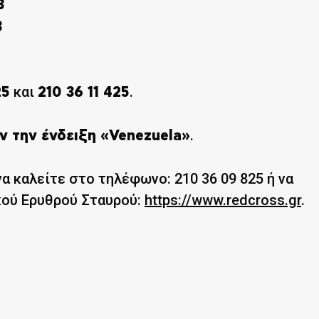
3
3
και
.
25
210 36 11 425
.
ν την ένδειξη «Venezuela»
α καλείτε στο τηλέφωνο: 210 36 09 825 ή να
κού Ερυθρού Σταυρού:
https://www.redcross.gr
.