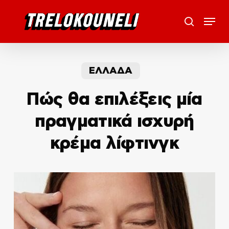
Skip
Menu
to
search
main
content
ΕΛΛΑΔΑ
Πώς θα επιλέξεις μία
πραγματικά ισχυρή
κρέμα λίφτινγκ