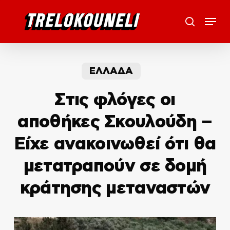
Skip
Menu
to
search
main
content
ΕΛΛΑΔΑ
Στις φλόγες οι
αποθήκες Σκουλούδη –
Είχε ανακοινωθεί ότι θα
μετατραπούν σε δομή
κράτησης μεταναστών