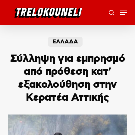
Skip
Menu
to
search
main
content
ΕΛΛΑΔΑ
Σύλληψη για εμπρησμό
από πρόθεση κατ’
εξακολούθηση στην
Κερατέα Αττικής