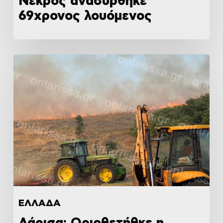
Νεκρός ανασύρθηκε
69χρονος λουόμενος
ΕΛΛΑΔΑ
Λάρισα: Οριοθετήθκε η