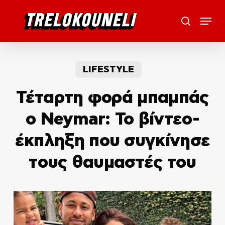
Skip
Menu
to
search
main
content
LIFESTYLE
Τέταρτη φορά μπαμπάς
ο Neymar: Το βίντεο-
έκπληξη που συγκίνησε
τους θαυμαστές του