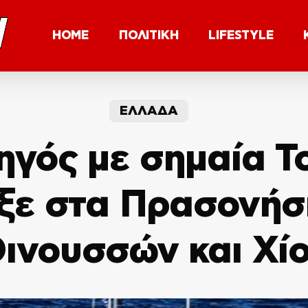
HOME
ΠΟΛΙΤΙΚΗ
LIFESTYLE
ΕΛΛΑΔΑ
γός με σημαία Τ
ε στα Πρασονήσ
ινουσσών και Χί