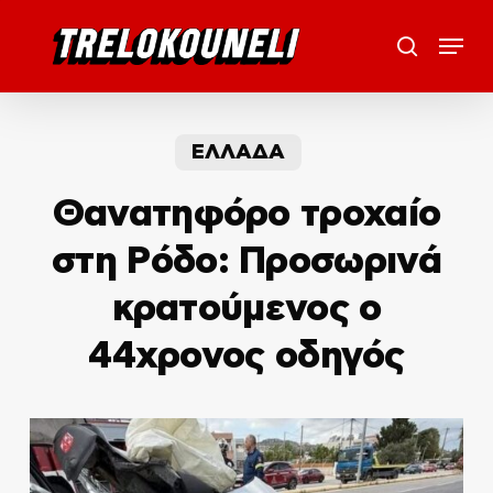
Skip
Menu
to
search
main
content
ΕΛΛΑΔΑ
Θανατηφόρο τροχαίο
στη Ρόδο: Προσωρινά
κρατούμενος ο
44χρονος οδηγός