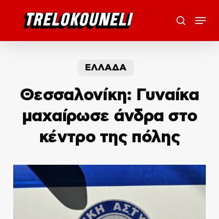
Skip
Menu
to
search
main
content
ΕΛΛΑΔΑ
Θεσσαλονίκη: Γυναίκα
μαχαίρωσε άνδρα στο
κέντρο της πόλης