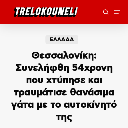
Skip
Menu
to
search
main
content
ΕΛΛΑΔΑ
Θεσσαλονίκη:
Συνελήφθη 54χρονη
που χτύπησε και
τραυμάτισε θανάσιμα
γάτα με το αυτοκίνητό
της