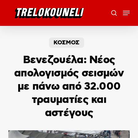
Skip
Menu
to
search
main
content
ΚΟΣΜΟΣ
Βενεζουέλα: Νέος
απολογισμός σεισμών
με πάνω από 32.000
τραυματίες και
αστέγους