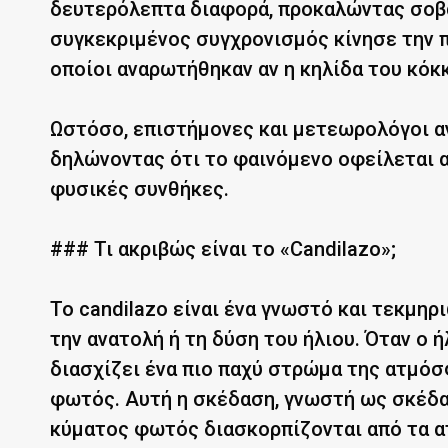
δευτερόλεπτα διαφορά, προκαλώντας σοβα
συγκεκριμένος συγχρονισμός κίνησε την π
οποίοι αναρωτήθηκαν αν η κηλίδα του κόκ
Ωστόσο, επιστήμονες και μετεωρολόγοι α
δηλώνοντας ότι το φαινόμενο οφείλεται α
φυσικές συνθήκες.
### Τι ακριβώς είναι το «Candilazo»;
Το candilazo είναι ένα γνωστό και τεκμη
την ανατολή ή τη δύση του ήλιου. Όταν ο 
διασχίζει ένα πιο παχύ στρώμα της ατμόσ
φωτός. Αυτή η σκέδαση, γνωστή ως σκέδασ
κύματος φωτός διασκορπίζονται από τα α