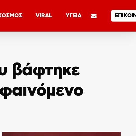
email
ΚΟΣΜΟΣ
VIRAL
ΥΓΕΙΑ
ΕΠΙΚΟΙ
υ βάφτηκε
 φαινόμενο
)