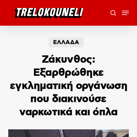
Skip
Menu
to
search
main
content
ΕΛΛΑΔΑ
Ζάκυνθος:
Εξαρθρώθηκε
εγκληματική οργάνωση
που διακινούσε
ναρκωτικά και όπλα