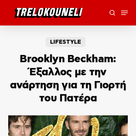
Skip
Menu
to
search
main
content
LIFESTYLE
Brooklyn Beckham:
Έξαλλος με την
ανάρτηση για τη Γιορτή
του Πατέρα