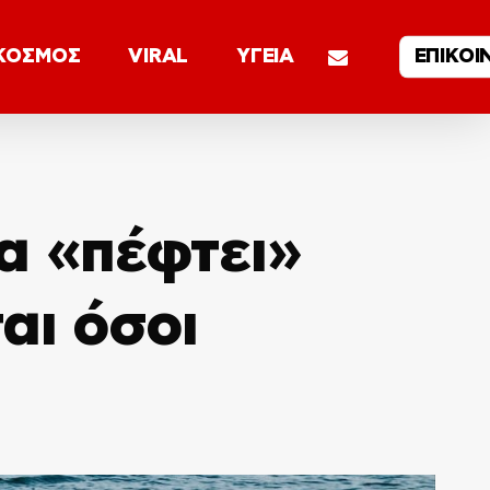
email
ΚΟΣΜΟΣ
VIRAL
ΥΓΕΙΑ
ΕΠΙΚΟΙ
α «πέφτει»
αι όσοι