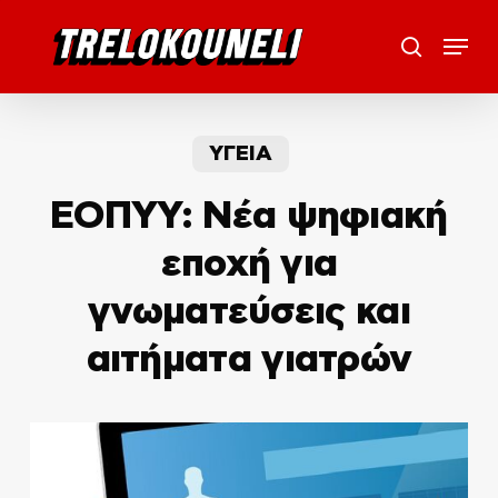
Skip
Menu
to
search
main
content
ΥΓΕΙΑ
ΕΟΠΥΥ: Νέα ψηφιακή
εποχή για
γνωματεύσεις και
αιτήματα γιατρών