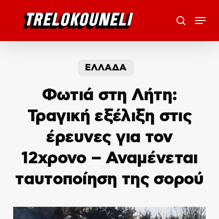
Skip
Menu
to
search
main
content
ΕΛΛΑΔΑ
Φωτιά στη Λήτη:
Τραγική εξέλιξη στις
έρευνες για τον
12χρονο – Αναμένεται
ταυτοποίηση της σορού