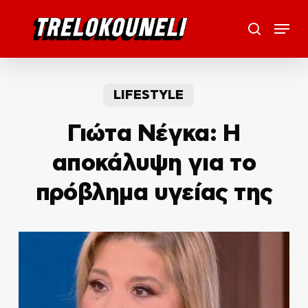
Skip
Menu
to
search
main
content
LIFESTYLE
Γιώτα Νέγκα: Η
αποκάλυψη για το
πρόβλημα υγείας της