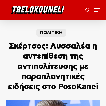
Skip
Menu
to
search
main
content
ΠΟΛΙΤΙΚΗ
Σκέρτσος: Λυσσαλέα η
αντεπίθεση της
αντιπολίτευσης με
παραπλανητικές
ειδήσεις στο PosoKanei