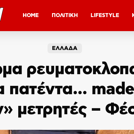
HOME
ΠΟΛΙΤΙΚΗ
LIFESTYLE
ΕΛΛΑΔΑ
μα ρευματοκλοπ
α πατέντα… made 
» μετρητές – Φέσ