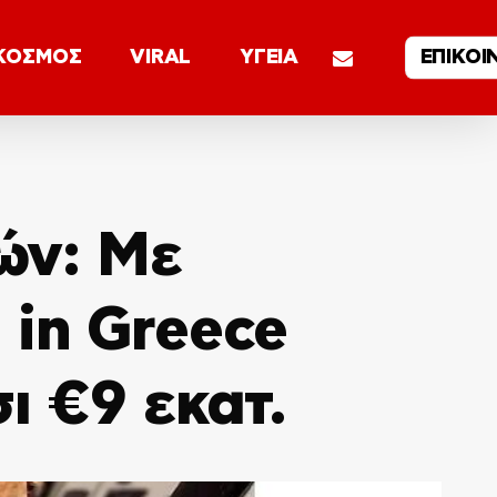
email
ΚΟΣΜΟΣ
VIRAL
ΥΓΕΙΑ
ΕΠΙΚΟΙ
ών: Με
in Greece
ι €9 εκατ.