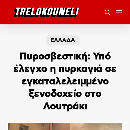
Skip
Menu
to
search
main
content
ΕΛΛΑΔΑ
Πυροσβεστική: Υπό
έλεγχο η πυρκαγιά σε
εγκαταλελειμμένο
ξενοδοχείο στο
Λουτράκι