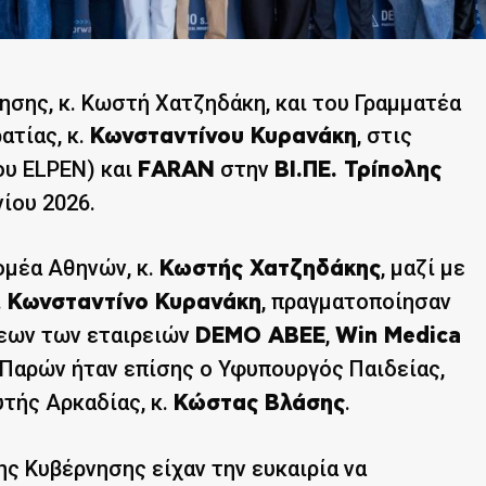
σης, κ. Κωστή Χατζηδάκη, και του Γραμματέα
ατίας, κ.
, στις
Κωνσταντίνου Κυρανάκη
ου ELPEN) και
στην
FARAN
ΒΙ.ΠΕ. Τρίπολης
ίου 2026.
ομέα Αθηνών, κ.
, μαζί με
Κωστής Χατζηδάκης
.
, πραγματοποίησαν
Κωνσταντίνο Κυρανάκη
σεων των εταιρειών
,
DEMO ΑΒΕΕ
Win Medica
 Παρών ήταν επίσης ο Υφυπουργός Παιδείας,
τής Αρκαδίας, κ.
.
Κώστας Βλάσης
ς Κυβέρνησης είχαν την ευκαιρία να