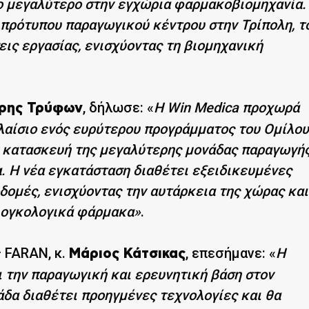
ο μεγαλύτερο στην εγχώρια φαρμακοβιομηχανία.
ς πρότυπου παραγωγικού κέντρου στην Τρίπολη, τ
εις εργασίας, ενισχύοντας τη βιομηχανική
, δήλωσε: «
Η Win Medica προχωρά
ρης Τρύφων
λαίσιο ενός ευρύτερου προγράμματος του Ομίλου
ν κατασκευή της μεγαλύτερης μονάδας παραγωγή
 Η νέα εγκατάσταση διαθέτει εξειδικευμένες
ομές, ενισχύοντας την αυτάρκεια της χώρας και
 ογκολογικά φάρμακα»
.
 FARAN, κ.
, επεσήμανε: «
Η
Μάριος Κάτσικας
 την παραγωγική και ερευνητική βάση στον
δα διαθέτει προηγμένες τεχνολογίες και θα