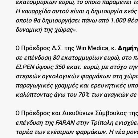
εκατομμυρίων ευρώ, το οποίο παραμένει τ
Η ναυαρχίδα αυτού είναι η δημιουργία ενό
οποίο θα δημιουργήσει πάνω από 1.000 θέσ
δυναμική της χώρας»
.
Ο Πρόεδρος Δ.Σ. της Win Medica, κ.
Δημήτ
σε επένδυση 80 εκατομμυρίων ευρώ, στο π
ELPEN ύψους 350 εκατ. ευρώ, με στόχο τη
στερεών ογκολογικών φαρμάκων στη χώρα.
παραγωγικές γραμμές και ερευνητικές υποδ
καλύπτοντας άνω του 70% των αναγκών σε
Ο Πρόεδρος και Διευθύνων Σύμβουλος της
επένδυση της FARAN στην Τρίπολη ενισχύει
τομέα των ενέσιμων φαρμάκων. Η νέα μονά