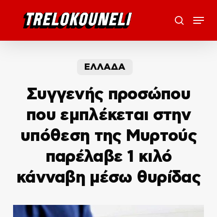
Skip
Menu
to
search
main
content
ΕΛΛΑΔΑ
Συγγενής προσώπου
που εμπλέκεται στην
υπόθεση της Μυρτούς
παρέλαβε 1 κιλό
κάνναβη μέσω θυρίδας