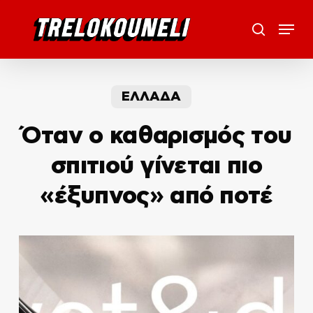
Skip
Menu
to
search
main
content
ΕΛΛΑΔΑ
Όταν ο καθαρισμός του
σπιτιού γίνεται πιο
«έξυπνος» από ποτέ