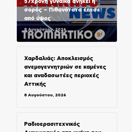
57χρονη γυναίκα ανήκει η
σορός – Πιθανότατα έπεσε
από ύψος
8 Αυγούστου, 2026
Χαρδαλιάς: Αποκλεισμός
ανεμογεννητριών σε καμένες
και αναδασωτέες περιοχές
Αττικής
8 Αυγούστου, 2026
Ραδιοερασιτεχνικός