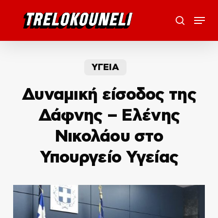
Skip
Menu
to
search
main
content
ΥΓΕΙΑ
Δυναμική είσοδος της
Δάφνης – Ελένης
Νικολάου στο
Υπουργείο Υγείας