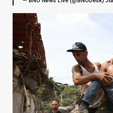
— BNO News Live (@BNODesk) Jun