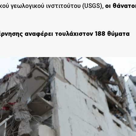
κού γεωλογικού ινστιτούτου (USGS),
οι θάνατο
έρνησης αναφέρει τουλάχιστον 188 θύματα