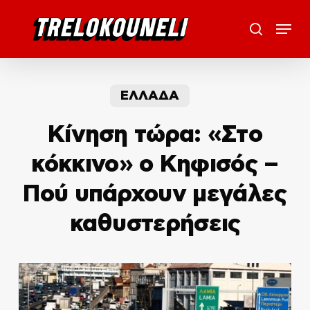
Skip
Menu
to
search
main
content
ΕΛΛΑΔΑ
Κίνηση τώρα: «Στο
κόκκινο» ο Κηφισός –
Πού υπάρχουν μεγάλες
καθυστερήσεις