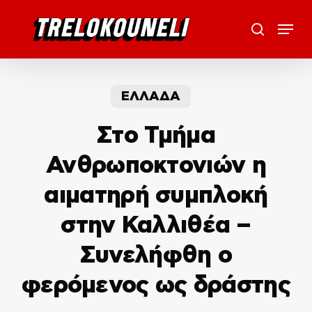
Skip
Menu
to
search
main
content
ΕΛΛΑΔΑ
Στο Τμήμα
Ανθρωποκτονιών η
αιματηρή συμπλοκή
στην Καλλιθέα –
Συνελήφθη ο
φερόμενος ως δράστης