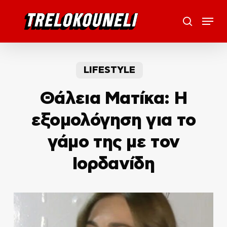
Skip
Menu
to
search
main
content
LIFESTYLE
Θάλεια Ματίκα: Η
εξομολόγηση για το
γάμο της με τον
Ιορδανίδη